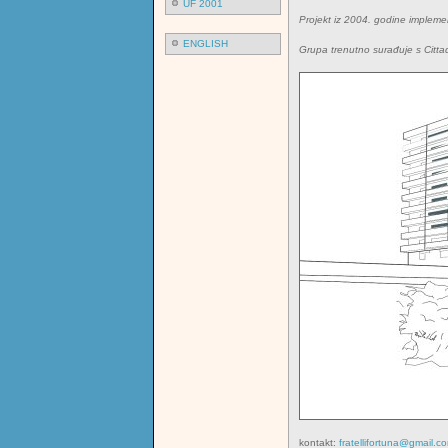
UF 2001
Projekt
iz 2004. godine implement
ENGLISH
Grupa trenutno surađuje s Cittad
kontakt:
fratellifortuna@gmail.c