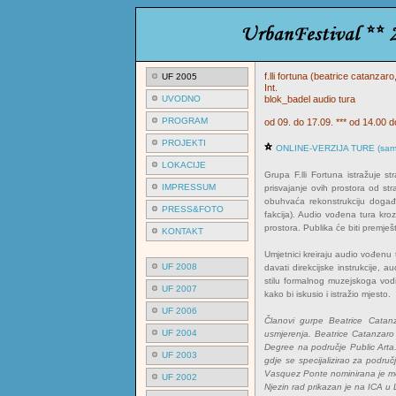
f.lli fortuna (beatrice catanza
UF 2005
Int.
UVODNO
blok_badel audio tura
PROGRAM
od 09. do 17.09. *** od 14.00 
PROJEKTI
ONLINE-VERZIJA TURE (samo n
LOKACIJE
Grupa F.lli Fortuna istražuje st
IMPRESSUM
prisvajanje ovih prostora od str
obuhvaća rekonstrukciju događan
PRESS&FOTO
fakcija). Audio vođena tura kro
prostora. Publika će biti premješ
KONTAKT
Umjetnici kreiraju audio vođenu 
UF 2008
davati direkcijske instrukcije, 
stilu formalnog muzejskoga vodič
UF 2007
kako bi iskusio i istražio mjesto.
UF 2006
Članovi gurpe Beatrice Catanz
UF 2004
usmjerenja. Beatrice Catanzaro
Degree na područje Public Arta
UF 2003
gdje se specijalizirao za podru
Vasquez Ponte nominirana je među
UF 2002
Njezin rad prikazan je na ICA 