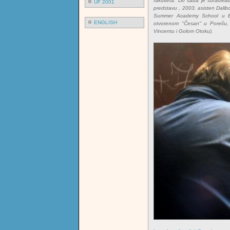
fakulteta. Do sada je surađiva
UF 2001
predstavu
, 2003. asisten Dalib
Summer Academy School u Ber
ENGLISH
otvorenom "Česan" u Poreču, 2
Vincentu i Golom Otoku).