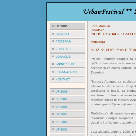
Lara Mamula
UF 2005
Hrvatska
UVODNO
INDUSTRY ADAGGIO ZA PO
PROGRAM
instalacija
PROJEKTI
od 12. do 14.09. *** od 11.00 d
LOKACIJE
Projekt "Industry adaggio za p
riječkom kontekstu u kojem se
IMPRESSUM
šezdesetih za obitelji radnika. 
PRESS&FOTO
Zagreba).
KONTAKT
"Industry Adaggio za poslijepod
intiman kutak za sebe. Posjetit
smještena je fotelja za gledate
UF 2008
snimljene u obliku novinarske 
UF 2007
radničkih obitelj te industry zvu
povijest grada Rijeke i njihove ži
UF 2006
Riječki istočni dio grada kroz pov
UF 2004
talijanskih i drugih okupatora.
UF 2003
vizualno i arhitekturno zasebna 
UF 2002
Lara Mamula, rođena 1980. u Rij