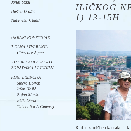
Jonas Staal
ILIČKOG N
Dušica Dražić
1) 13-15H
Dubravka Sekulić
URBANI POVRTNJAK
7 DANA STVARANJA
Clémence Agnez
VIZUALI KOLEGIJ – O
ZGRADAMA I LJUDIMA
KONFERENCIJA
Srećko Horvat
Irfan Hošić
Bojan Mucko
KUD Obrat
This Is Not A Gateway
Rad je zamišljen kao akcija 