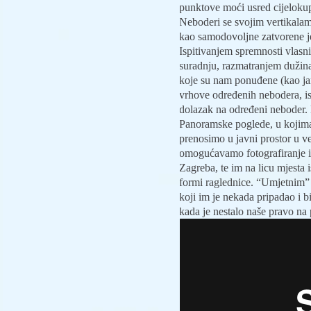
punktove moći usred cijelokup
Neboderi se svojim vertikalam
kao samodovoljne zatvorene je
Ispitivanjem spremnosti vlas
suradnju, razmatranjem dužin
koje su nam ponuđene (kao jam
vrhove određenih nebodera, is
dolazak na određeni neboder.
Panoramske poglede, u kojima
prenosimo u javni prostor u v
omogućavamo fotografiranje is
Zagreba, te im na licu mjesta 
formi raglednice. “Umjetnim”
koji im je nekada pripadao i b
kada je nestalo naše pravo n