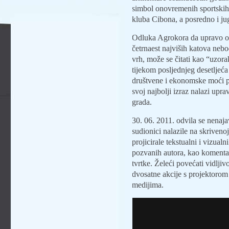
simbol onovremenih sportskih
kluba Cibona, a posredno i ju
Odluka Agrokora da upravo ovd
četrnaest najviših katova nebo
vrh, može se čitati kao “uzora
tijekom posljednjeg desetljeća
društvene i ekonomske moći p
svoj najbolji izraz nalazi upr
grada.
30. 06. 2011. odvila se nenaja
sudionici nalazile na skriveno
projicirale tekstualni i vizualn
pozvanih autora, kao komentar
tvrtke. Želeći povećati vidljiv
dvosatne akcije s projektorom
medijima.