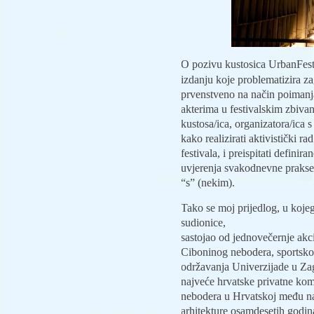
O pozivu kustosica UrbanFest
izdanju koje problematizira z
prvenstveno na način poimanj
akterima u festivalskim zbivan
kustosa/ica, organizatora/ica s
kako realizirati aktivistički r
festivala, i preispitati definir
uvjerenja svakodnevne prakse 
“s” (nekim).
Tako se moj prijedlog, u kojeg
sudionice,
sastojao od jednovečernje akci
Ciboninog nebodera, sportsk
održavanja Univerzijade u Zag
najveće hrvatske privatne kom
nebodera u Hrvatskoj među na
arhitekture osamdesetih godina